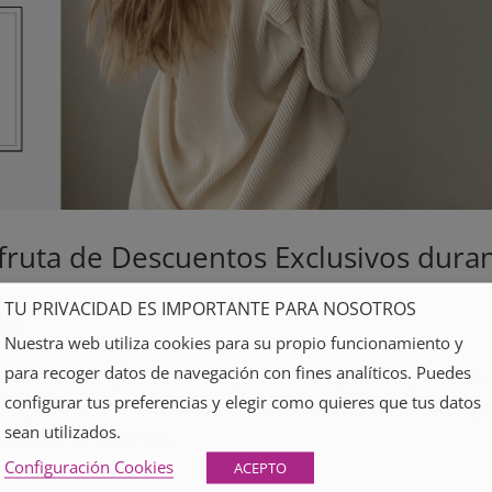
fruta de Descuentos Exclusivos dura
TU PRIVACIDAD ES IMPORTANTE PARA NOSOTROS
ría
Nuestra web utiliza cookies para su propio funcionamiento y
para recoger datos de navegación con fines analíticos. Puedes
 nuestra campaña de suscripción anual por 39€, y disfruta
configurar tus preferencias y elegir como quieres que tus datos
ios y productos. Además, participas en el sorteo de un viaje
sean utilizados.
iga que se suscribe...
Configuración Cookies
ACEPTO