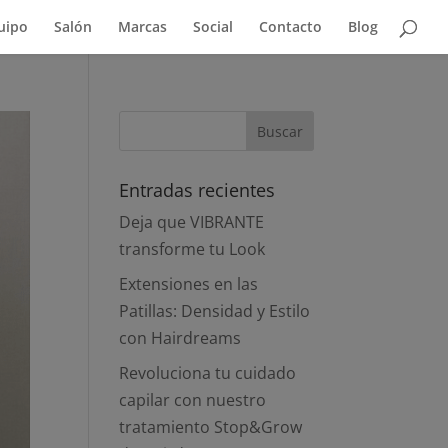
uipo
Salón
Marcas
Social
Contacto
Blog
Entradas recientes
Deja que VIBRANTE
transforme tu Look
Extensiones en las
Patillas: Densidad y Estilo
con Hairdreams
Revoluciona tu cuidado
capilar con nuestro
tratamiento Stop&Grow