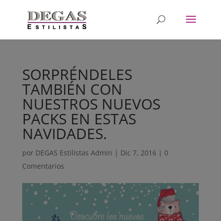
SORPRÉNDELES
TAMBIÉN CON
NUESTROS NUEVOS
PACKS EN ESTAS
NAVIDADES.
por
DEGAS Estilistas Admin
|
Dic 7, 2016
|
0
Comentarios