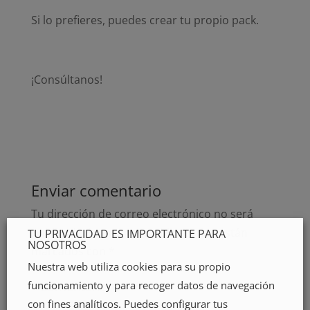
Si lo prefieres, puedes crear tu propio pack.
¡Consúltanos!
Enviar comentario
Tu dirección de correo electrónico no será
publicada.
Los campos obligatorios están
TU PRIVACIDAD ES IMPORTANTE PARA
NOSOTROS
marcados con
*
Nuestra web utiliza cookies para su propio
funcionamiento y para recoger datos de navegación
con fines analíticos. Puedes configurar tus