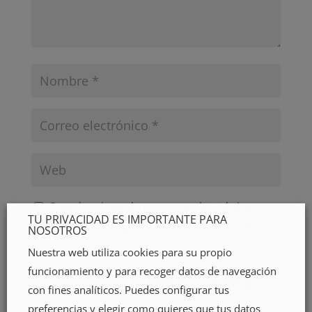
Guarda mi nombre, correo electrónico y
TU PRIVACIDAD ES IMPORTANTE PARA
web en este navegador para la próxima vez
NOSOTROS
que comente.
Nuestra web utiliza cookies para su propio
funcionamiento y para recoger datos de navegación
con fines analíticos. Puedes configurar tus
preferencias y elegir como quieres que tus datos