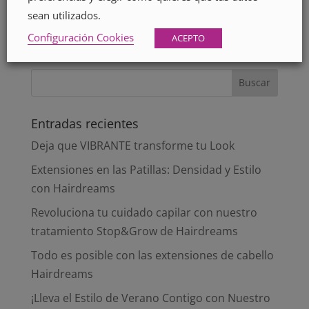
sean utilizados.
Configuración Cookies
ACEPTO
Entradas recientes
Deja que VIBRANTE transforme tu Look
Extensiones en las Patillas: Densidad y Estilo
con Hairdreams
Revoluciona tu cuidado capilar con nuestro
tratamiento Stop&Grow de Hairdreams
Todo es posible con las extensiones de cabello
Hairdreams
¡Lleva el Estilo de Verano Contigo con Nuestro