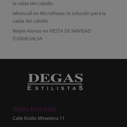
la caída del cabello
whoiscall
en
Microlíneas: la solución para la
caída del cabello
Mayte Alonso
en
FIESTA DE NAVIDAD
EUSKALSALSA
DEGAS ESTILISTAS
Calle Koldo Mitxelena 11