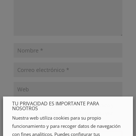
TU PRIVACIDAD ES IMPORTANTE PARA
Guarda mi nombre, correo electrónico y
NOSOTROS
web en este navegador para la próxima vez
Nuestra web utiliza cookies para su propio
que comente.
funcionamiento y para recoger datos de navegación
con fines analíticos. Puedes configurar tus