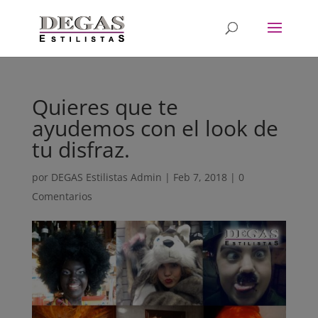
Quieres que te
ayudemos con el look de
tu disfraz.
por
DEGAS Estilistas Admin
|
Feb 7, 2018
|
0
Comentarios