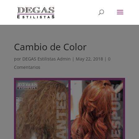
Cambio de Color
por
DEGAS Estilistas Admin
|
May 22, 2018
|
0
Comentarios