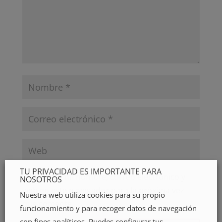
TU PRIVACIDAD ES IMPORTANTE PARA
Guarda mi nombre, correo electrónico y
NOSOTROS
web en este navegador para la próxima vez
Nuestra web utiliza cookies para su propio
que comente.
funcionamiento y para recoger datos de navegación
con fines analíticos. Puedes configurar tus