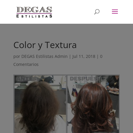
Color y Textura
por
DEGAS Estilistas Admin
|
Jul 11, 2018
|
0
Comentarios