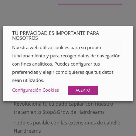
TU PRIVACIDAD ES IMPORTANTE PARA
NOSOTROS
Nuestra web utiliza cookies para su propio
funcionamiento y para recoger datos de navegación
con fines analíticos. Puedes configurar tus
Entradas recientes
preferencias y elegir como quieres que tus datos
Deja que VIBRANTE transforme tu Look
sean utilizados.
Extensiones en las Patillas: Densidad y Estilo
Configuración Cookies
ACEPTO
con Hairdreams
Revoluciona tu cuidado capilar con nuestro
tratamiento Stop&Grow de Hairdreams
Todo es posible con las extensiones de cabello
Hairdreams