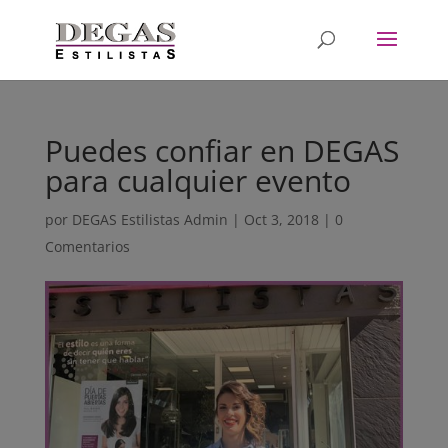
Puedes confiar en DEGAS
para cualquier evento
por
DEGAS Estilistas Admin
|
Oct 3, 2018
|
0
Comentarios