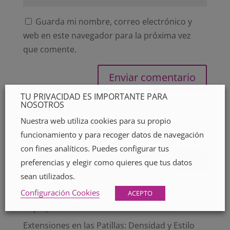
Guarda mi nombre, correo electrónico y
web en este navegador para la próxima vez
que comente.
TU PRIVACIDAD ES IMPORTANTE PARA
NOSOTROS
Nuestra web utiliza cookies para su propio
funcionamiento y para recoger datos de navegación
con fines analíticos. Puedes configurar tus
preferencias y elegir como quieres que tus datos
sean utilizados.
Entradas recientes
Configuración Cookies
ACEPTO
Deja que VIBRANTE transforme tu Look
Extensiones en las Patillas: Densidad y Estilo