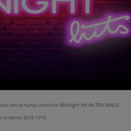
atis con la nueva colección Midnight Hit de TEN IMAGE.
ño-invierno 2018-1019.