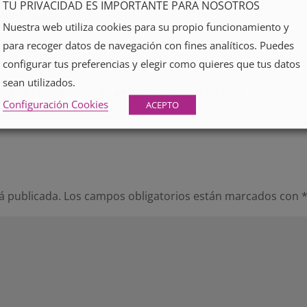
TU PRIVACIDAD ES IMPORTANTE PARA NOSOTROS
ador, fijador…
Nuestra web utiliza cookies para su propio funcionamiento y
los, y los resultados que nos ofrecen no dejan de
para recoger datos de navegación con fines analíticos. Puedes
ón Living Proof en Vitoria.
configurar tus preferencias y elegir como quieres que tus datos
sean utilizados.
LIVING PROOF visita su
web
o pásate por DEGAS.
Configuración Cookies
ACEPTO
á publicada.
Los campos obligatorios están marcados con