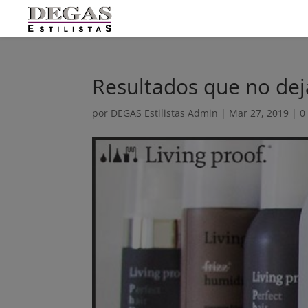
Resultados que no de
por
DEGAS Estilistas Admin
|
Mar 27, 2019
|
0