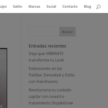
uipo
Salón
Marcas
Social
Contacto
Blog
Entradas recientes
Deja que VIBRANTE
transforme tu Look
Extensiones en las
Patillas: Densidad y Estilo
con Hairdreams
Revoluciona tu cuidado
capilar con nuestro
tratamiento Stop&Grow