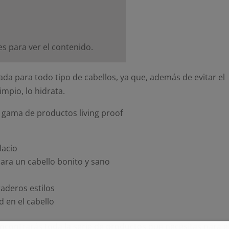
s para ver el contenido.
da para todo tipo de cabellos, ya que, además de evitar el
mpio, lo hidrata.
 gama de productos living proof
lacio
para un cabello bonito y sano
raderos estilos
d en el cabello
 encontrarás toda la serie de productos que necesitas para e