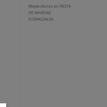
Mayte Alonso
en
FIESTA
DE NAVIDAD
EUSKALSALSA
l