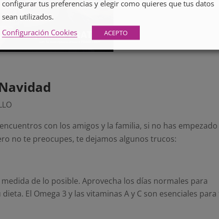
configurar tus preferencias y elegir como quieres que tus datos
sean utilizados.
Configuración Cookies
ACEPTO
 Navidad
ELLO
s encuentros con los amigos y la familia, si no has empezado
Pero no te preocupes, te dejamos algunos trucos:
la medida de lo posible. Aprovecha los días normales para
dieta. El Omega 3 y las vitaminas A y C son esenciales para