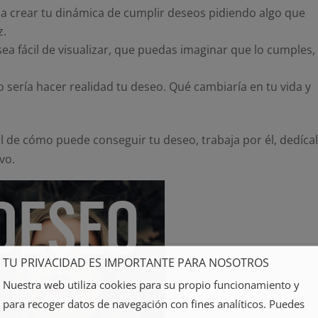
 crear tu dinámica de cumplir deseos pidiendo algo que
z.
ea fácil de visualizar, que puedas imaginar que lo cumples,
 sería hacer realidad tu deseo. Qué cambiaría en tu vida y
l de cómo puede conseguir tu deseo, trabaja por él, dedíca
ivo.
TU PRIVACIDAD ES IMPORTANTE PARA NOSOTROS
Nuestra web utiliza cookies para su propio funcionamiento y
para recoger datos de navegación con fines analíticos. Puedes