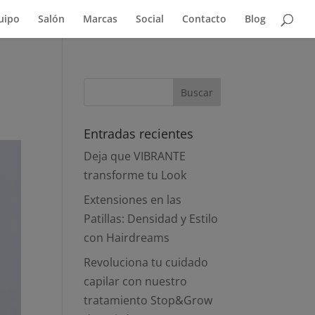
uipo
Salón
Marcas
Social
Contacto
Blog
Entradas recientes
Deja que VIBRANTE
transforme tu Look
Extensiones en las
Patillas: Densidad y Estilo
con Hairdreams
Revoluciona tu cuidado
capilar con nuestro
tratamiento Stop&Grow