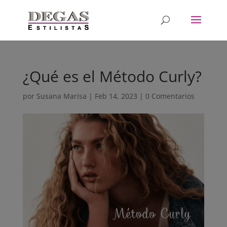
¿Qué es el Método Curly?
por
Susana Marisa
|
Feb 14, 2023
|
0 Comentarios