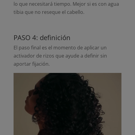
lo que necesitará tiempo. Mejor si es con agua
tibia que no reseque el cabello.
PASO 4: definición
El paso final es el momento de aplicar un
activador de rizos que ayude a definir sin
aportar fijación.
Reproductor
de
vídeo