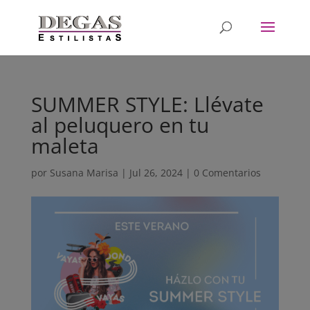
SUMMER STYLE: Llévate
al peluquero en tu
maleta
por
Susana Marisa
|
Jul 26, 2024
|
0 Comentarios