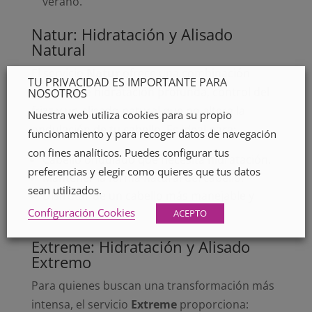
verano.
Natur: Hidratación y Alisado
Natural
El servicio
Natur
ofrece una combinación
TU PRIVACIDAD ES IMPORTANTE PARA
perfecta de hidratación profunda, control del
NOSOTROS
frizz y un alisado natural que no altera la
Nuestra web utiliza cookies para su propio
ondulación de tu cabello. Es ideal para:
funcionamiento y para recoger datos de navegación
con fines analíticos. Puedes configurar tus
Cabello ondulado que necesita hidratación.
preferencias y elegir como quieres que tus datos
Mantener la forma natural del cabello.
sean utilizados.
Disfrutar de un cabello más manejable y
Configuración Cookies
saludable.
ACEPTO
Extreme: Hidratación y Alisado
Extremo
Para quienes buscan una transformación más
intensa, el servicio
Extreme
proporciona: