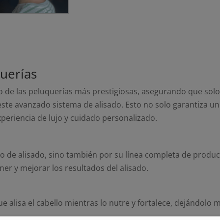
querías
vo de las peluquerías más prestigiosas, asegurando que solo
ste avanzado sistema de alisado. Esto no solo garantiza un
periencia de lujo y cuidado personalizado.
to de alisado, sino también por su línea completa de produ
er y mejorar los resultados del alisado.
lisa el cabello mientras lo nutre y fortalece, dejándolo 