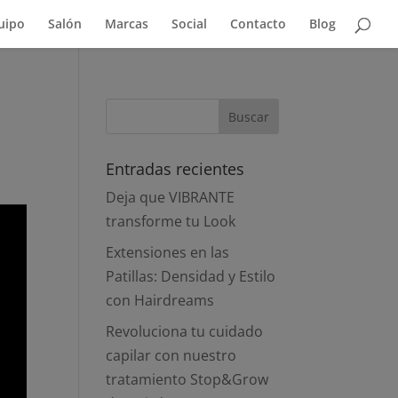
uipo
Salón
Marcas
Social
Contacto
Blog
Entradas recientes
Deja que VIBRANTE
transforme tu Look
Extensiones en las
Patillas: Densidad y Estilo
con Hairdreams
Revoluciona tu cuidado
capilar con nuestro
tratamiento Stop&Grow