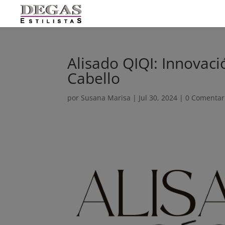
Alisado QIQI: Innovaci
Cabello
por
Susana Marisa
|
Jul 30, 2024
|
0 Comentar