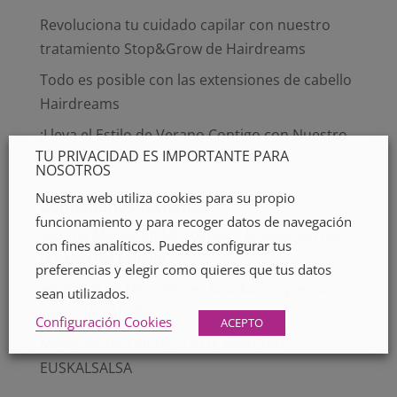
Revoluciona tu cuidado capilar con nuestro
tratamiento Stop&Grow de Hairdreams
Todo es posible con las extensiones de cabello
Hairdreams
¡Lleva el Estilo de Verano Contigo con Nuestro
TU PRIVACIDAD ES IMPORTANTE PARA
Exclusivo Paquete SUMMER STYLE!
NOSOTROS
Nuestra web utiliza cookies para su propio
Comentarios recientes
funcionamiento y para recoger datos de navegación
Susana Marisa
en
Microlíneas: la solución para
con fines analíticos. Puedes configurar tus
la caída del cabello
preferencias y elegir como quieres que tus datos
whoiscall
en
Microlíneas: la solución para la
sean utilizados.
caída del cabello
Configuración Cookies
ACEPTO
Mayte Alonso
en
FIESTA DE NAVIDAD
EUSKALSALSA