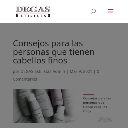
Consejos para las
personas que tienen
cabellos finos
por
DEGAS Estilistas Admin
|
Mar 9, 2021
|
0
Comentarios