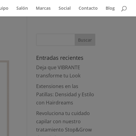
uipo
Salón
Marcas
Social
Contacto
Blog
Entradas recientes
Deja que VIBRANTE
transforme tu Look
Extensiones en las
Patillas: Densidad y Estilo
con Hairdreams
Revoluciona tu cuidado
capilar con nuestro
tratamiento Stop&Grow