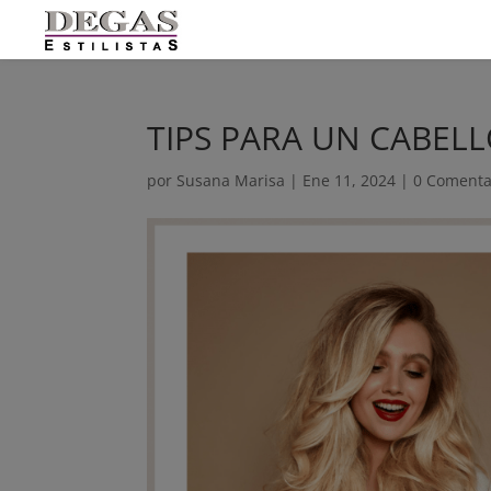
TIPS PARA UN CABE
por
Susana Marisa
|
Ene 11, 2024
|
0 Comenta