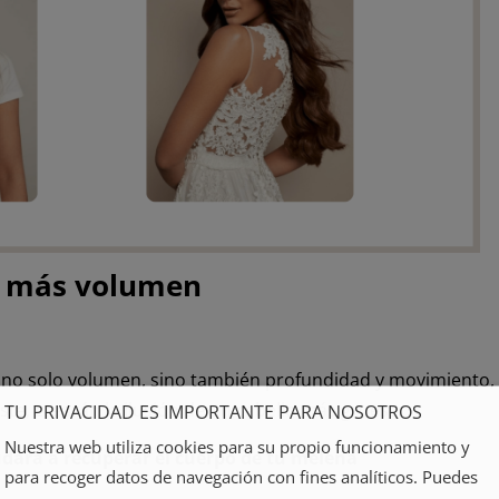
on más volumen
 no solo volumen, sino también profundidad y movimiento,
ste, crearán la ilusión de un cabello
más grueso.
TU PRIVACIDAD ES IMPORTANTE PARA NOSOTROS
Nuestra web utiliza cookies para su propio funcionamiento y
udará a recuperar el cuerpo de tu melena
para recoger datos de navegación con fines analíticos. Puedes